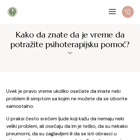
Kako da znate da je vreme da
potražite psihoterapijsku pomoć?
Uvek je pravo vreme ukoliko osećate da imate neki
problem ili simptom sa kojim ne možete da se izborite
samostalno.
U praksi često srećem ljude koji kažu da nemaju neki
veliki problem, ali osećaju da im je teško, da su nekako
preumorni, da su zaglavljeni ili da se isti obrasci u