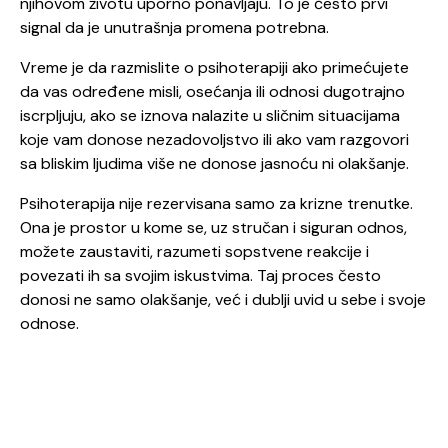
njihovom životu uporno ponavljaju. To je često prvi
signal da je unutrašnja promena potrebna.
Vreme je da razmislite o psihoterapiji ako primećujete
da vas određene misli, osećanja ili odnosi dugotrajno
iscrpljuju, ako se iznova nalazite u sličnim situacijama
koje vam donose nezadovoljstvo ili ako vam razgovori
sa bliskim ljudima više ne donose jasnoću ni olakšanje.
Psihoterapija nije rezervisana samo za krizne trenutke.
Ona je prostor u kome se, uz stručan i siguran odnos,
možete zaustaviti, razumeti sopstvene reakcije i
povezati ih sa svojim iskustvima. Taj proces često
donosi ne samo olakšanje, već i dublji uvid u sebe i svoje
odnose.