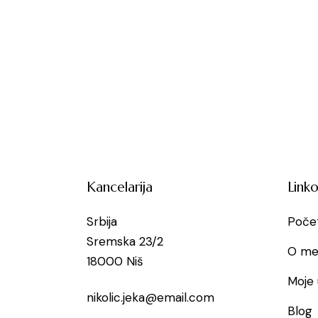
Kancelarija
Linko
Srbija
Poče
Sremska 23/2
O me
18000 Niš
Moje 
nikolic.jeka@email.com
Blog